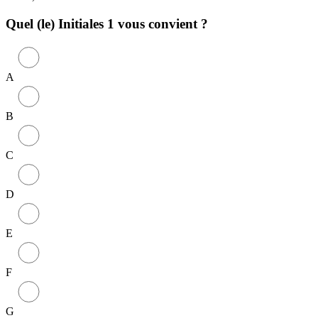
Quel (le)
Initiales 1
vous convient ?
A
B
C
D
E
F
G