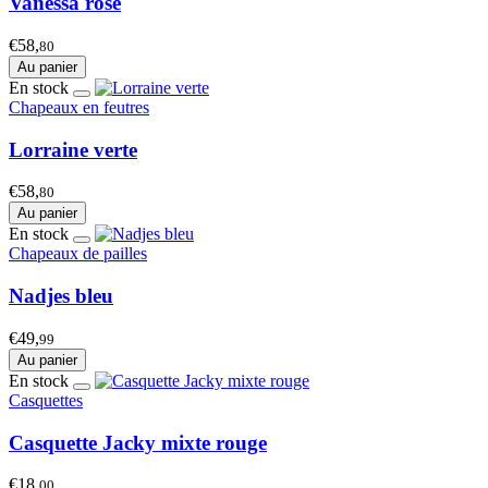
Vanessa rose
€58,
80
Au panier
En stock
Chapeaux en feutres
Lorraine verte
€58,
80
Au panier
En stock
Chapeaux de pailles
Nadjes bleu
€49,
99
Au panier
En stock
Casquettes
Casquette Jacky mixte rouge
€18,
00