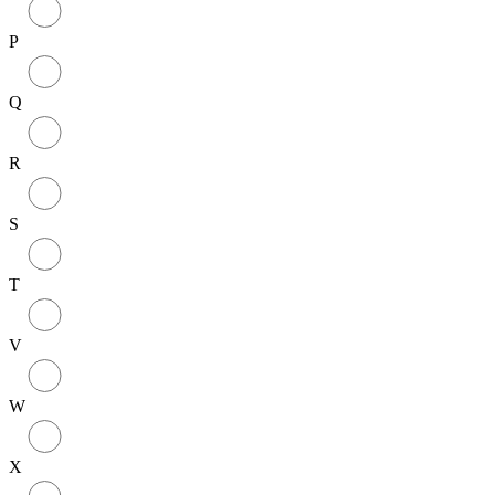
P
Q
R
S
T
V
W
X