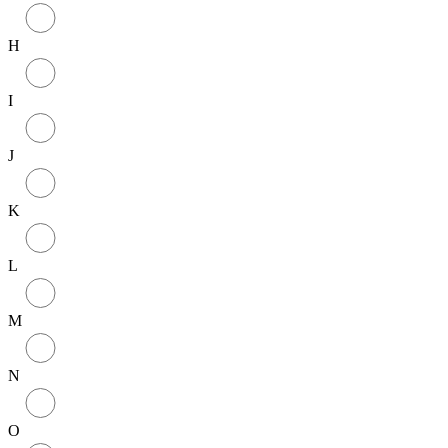
H
I
J
K
L
M
N
O