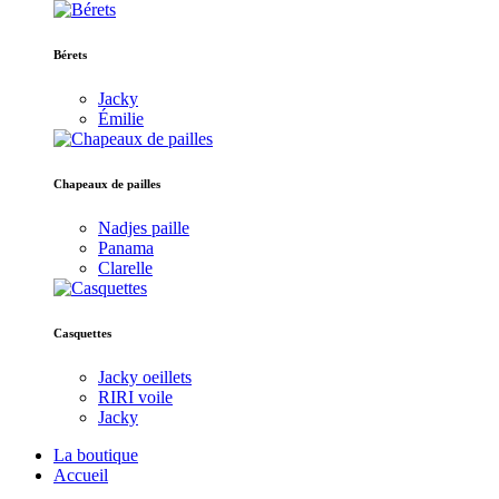
Bérets
Jacky
Émilie
Chapeaux de pailles
Nadjes paille
Panama
Clarelle
Casquettes
Jacky oeillets
RIRI voile
Jacky
La boutique
Accueil