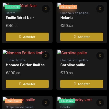
En stock
Plus que 1
Bérets
Chapeaux de pailles
Émilie Béret Noir
Melania
€40,
€50,
00
40
Acheter
Acheter
Édition limitée
Chapeaux de pailles
Monaco Édition limitée
Caroline paille
€100,
€70,
00
00
Acheter
Acheter
Plus que 1
En stock
Chapeaux de pailles
Bérets