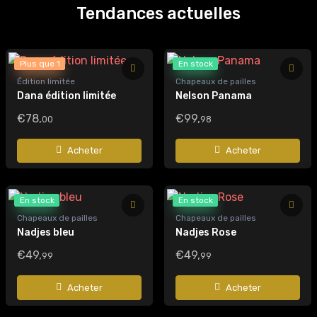
Tendances actuelles
Plus que 1
En stock
Édition limitée
Chapeaux de pailles
Dana édition limitée
Nelson Panama
€78,
€99,
00
98
Acheter
Acheter
En stock
En stock
Chapeaux de pailles
Chapeaux de pailles
Nadjes bleu
Nadjes Rose
€49,
€49,
99
99
Acheter
Acheter