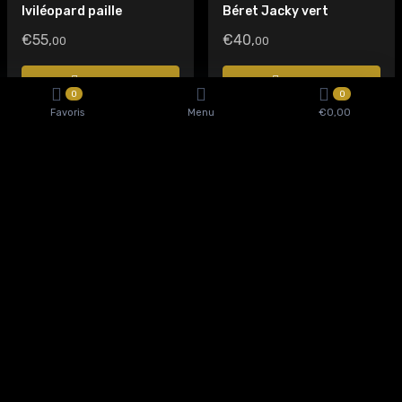
Iviléopard paille
Béret Jacky vert
€55,
€40,
00
00
Acheter
Acheter
0
0
Favoris
Menu
€
0,00
En stock
En stock
Chapeaux de pailles
Chapeaux de pailles
Nadjes Vert
Clarelle beige
€49,
€80,
99
00
Acheter
Acheter
En stock
Chapeaux de pailles
Nadjes
€49,
99