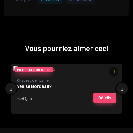
Vous pourriez aimer ceci
En rupture de stock
Plu
Chapeaux en Laine
Ch
Venise Bordeaux
No
Détails
€50,
€
00