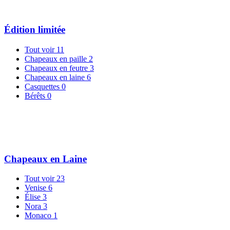
Édition limitée
Tout voir
11
Chapeaux en paille
2
Chapeaux en feutre
3
Chapeaux en laine
6
Casquettes
0
Bérêts
0
Chapeaux en Laine
Tout voir
23
Venise
6
Élise
3
Nora
3
Monaco
1