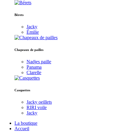
Bérets
Jacky
Émilie
Chapeaux de pailles
Nadjes paille
Panama
Clarelle
Casquettes
Jacky oeillets
RIRI voile
Jacky
La boutique
Accueil