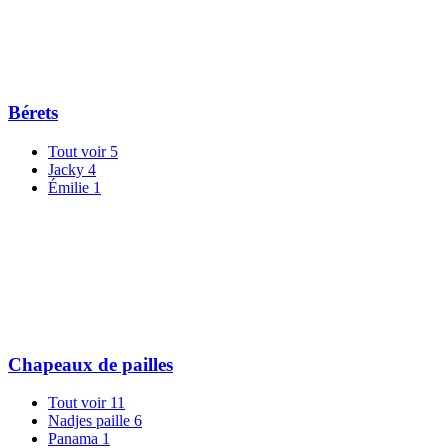
Bérets
Tout voir
5
Jacky
4
Émilie
1
Chapeaux de pailles
Tout voir
11
Nadjes paille
6
Panama
1